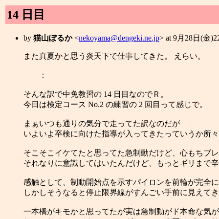
14 日目
by
猫山ぽるか
<
nekoyama@dengeki.ne.jp
> at 9月28日(金)
また真夏かと思う炎天下で仕事してきた。 えらい。
：
そんな訳で中免教習の 14 日目なのでＲ。
今日は検定コース No.2 の練習の 2 回目って感じで。
まぁいつも通りの気分で走ってた訳なのだが
いよいよ卒検に向けた指導が入ってきたっていうか所々
そこそこイケてたと思ってた急制動だけど、心もちブレ
それなりに意識してはいたんだけど、もっとギリまで辛
感触として、制動開始点を示すパイロンを前輪が完全に
しかしそうなると停止限界線がすんごい手前に見えてき
一本橋がキモかと思ってたが実は急制動がド本命な気が