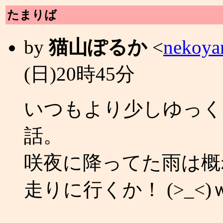
たまりば
by
猫山ぽるか
<
nekoya
(日)20時45分
いつもより少しゆっくり目
話。
咲夜に降ってた雨は概
走りに行くか！ (>_<)