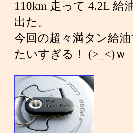
110km 走って 4.2L 
出た。
今回の超々満タン給油で
たいすぎる！ (>_<)ｗ