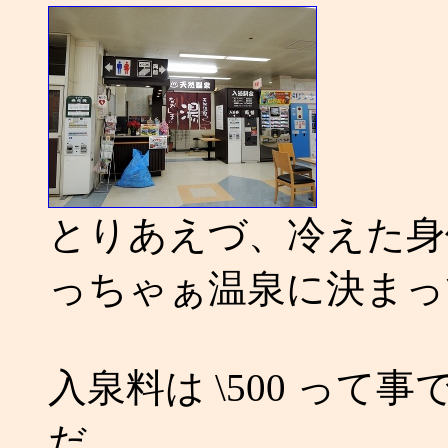
とりあえづ、冷えた身
っちゃぁ温泉に決まっ
入泉料は \500 っ
だ。