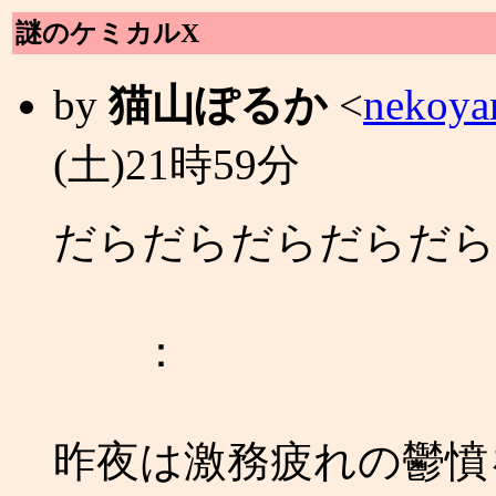
謎のケミカルΧ
by
猫山ぽるか
<
nekoya
(土)21時59分
だらだらだらだらだら
：
昨夜は激務疲れの鬱憤