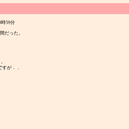
23時59分
週間だった。
き。
ですが．．