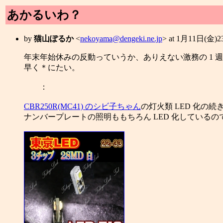
あかるいわ？
by
猫山ぽるか
<
nekoyama@dengeki.ne.jp
> at 1月11日(金)
年末年始休みの反動っていうか、ありえない激務の 1 
早く＊にたい。
：
CBR250R(MC41) のシビ子ちゃん
の灯火類 LED 化の続
ナンバープレートの照明ももちろん LED 化しているの