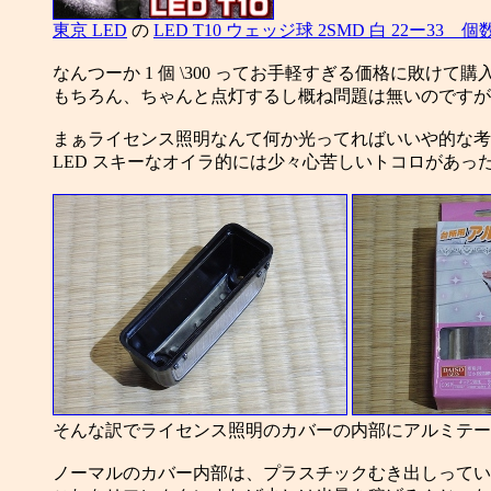
東京 LED
の
LED T10 ウェッジ球 2SMD 白 22ー33 
なんつーか 1 個 \300 ってお手軽すぎる価格に敗けて
もちろん、ちゃんと点灯するし概ね問題は無いのですが
まぁライセンス照明なんて何か光ってればいいや的な考
LED スキーなオイラ的には少々心苦しいトコロがあっ
そんな訳でライセンス照明のカバーの内部にアルミテー
ノーマルのカバー内部は、プラスチックむき出しってい