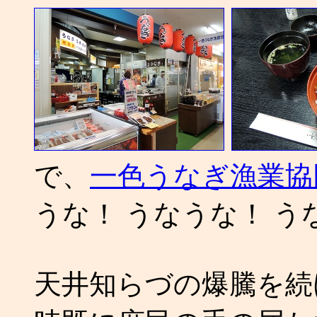
で、
一色うなぎ漁業協
うな！ うなうな！ うなー
天井知らづの爆騰を続