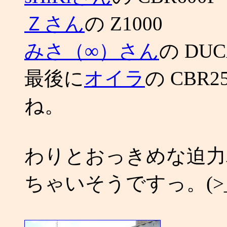
Ｚさん
の Z1000
みさ（∞）さん
の DUCAT
最後に
オイラ
の CBR
ね。
わりとおっきめな迫力
ちゃいそうですっ。(>_