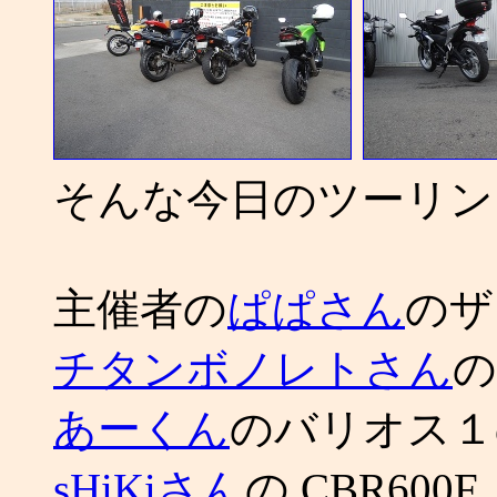
そんな今日のツーリン
主催者の
ぱぱさん
のザ
チタンボノレトさん
の
あーくん
のバリオス１
sHiKiさん
の CBR600F