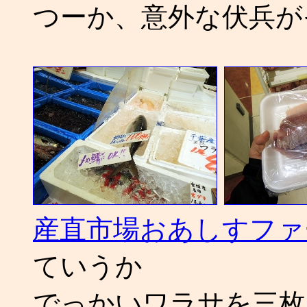
つーか、意外な伏兵が
産直市場おあしすファ
ていうか
でっかいワラサを三枚