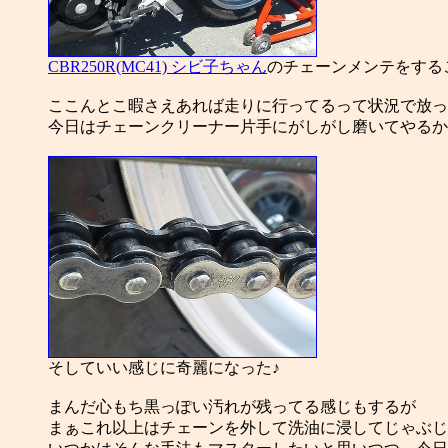
CBR250R(MC41) シビ子ちゃん
のチェーンメンテをする
ここんとこ暇さえあれば走りに行ってるって状況で放っ
今日はチェーンクリーナー片手にがしがし磨いてやるか
そしていい感じに奇麗になった♪
まんだ心もち黒っぽい汚れが残ってる感じもするが
まぁこれ以上はチェーンを外して洗油に浸してじゃぶじ