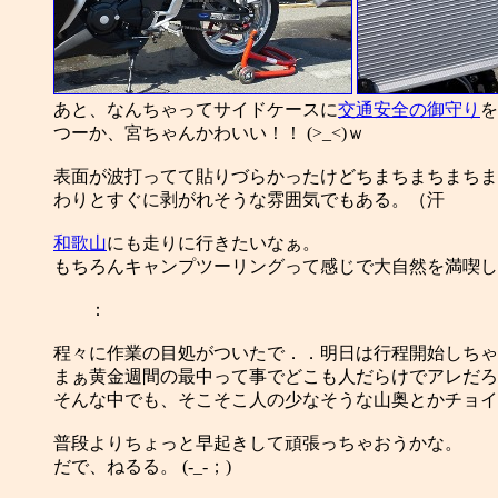
あと、なんちゃってサイドケースに
交通安全の御守り
を
つーか、宮ちゃんかわいい！！ (>_<)ｗ
表面が波打ってて貼りづらかったけどちまちまちまちま
わりとすぐに剥がれそうな雰囲気でもある。（汗
和歌山
にも走りに行きたいなぁ。
もちろんキャンプツーリングって感じで大自然を満喫し
：
程々に作業の目処がついたで．．明日は行程開始しちゃ
まぁ黄金週間の最中って事でどこも人だらけでアレだろ
そんな中でも、そこそこ人の少なそうな山奥とかチョイ
普段よりちょっと早起きして頑張っちゃおうかな。
だで、ねるる。 (-_-；)