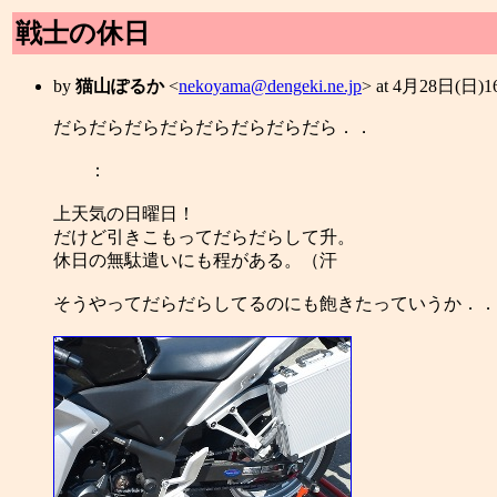
戦士の休日
by
猫山ぽるか
<
nekoyama@dengeki.ne.jp
> at 4月28日(日)
だらだらだらだらだらだらだらだら．．
：
上天気の日曜日！
だけど引きこもってだらだらして升。
休日の無駄遣いにも程がある。（汗
そうやってだらだらしてるのにも飽きたっていうか．．