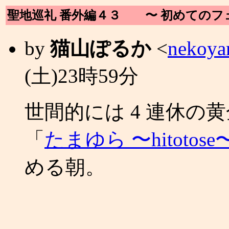
聖地巡礼 番外編４３ 〜 初めてのフ
by
猫山ぽるか
<
nekoya
(土)23時59分
世間的には 4 連休の黄
「
たまゆら 〜hitotose
める朝。