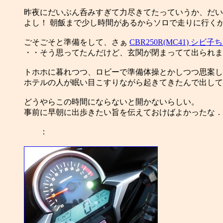
昨夜にだいぶん呑みすぎて力尽きてたっていうか、だい
よし！ 朝飯まで少し時間があるからソロで走りに行くか！ 
ごそごそと準備をして、さぁ
CBR250R(MC41) シビ子
・・そう思ってたんだけど、玄関が閉まってて出られません。
トホホに暮れつつ、ロビーで準備体操とかしつつ思案し
ホテルの人が眠い目こすりながら起きてきたんで出してもらっ
どうやらこの時間にならないと開かないらしい。
事前に早朝に出歩きたい旨を伝えておけばよかったな．
：