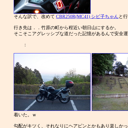
そんな訳で、改めて
CBR250R(MC41) シビ子ちゃん
と行
行き先は．．竹原の町から程近い朝日山にするか。
そこそこアグレッシブな道だった記憶があるんで安全運
：
着いた。ｗ
勾配がキツく、それなりにヘアピンとかもあり楽しかっ