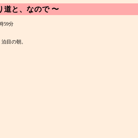
り道と、なので 〜
3時59分
2 泊目の朝。