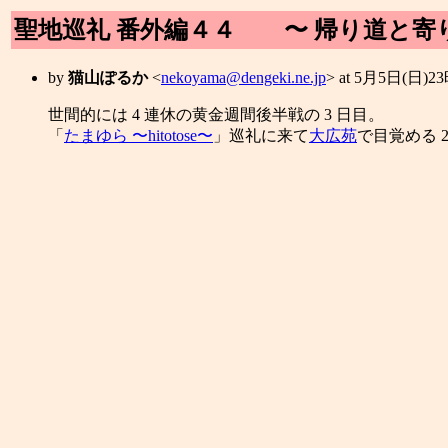
聖地巡礼 番外編４４ 〜 帰り道と寄
by
猫山ぽるか
<
nekoyama@dengeki.ne.jp
> at 5月5日(日)2
世間的には 4 連休の黄金週間後半戦の 3 日目。
「
たまゆら 〜hitotose〜
」巡礼に来て
大広苑
で目覚める 