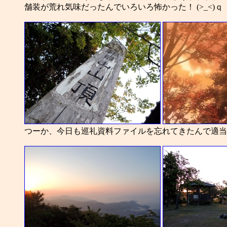
舗装が荒れ気味だったんでいろいろ怖かった！ (>_<)ｑ
つーか、今日も巡礼資料ファイルを忘れてきたんで適当