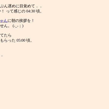
ぶん遅めに目覚めて．．
って感じの 04:30 頃。
ちゃん
に朝の挨拶を！
 (-_-；)
てたら
た 05:00 頃。
．