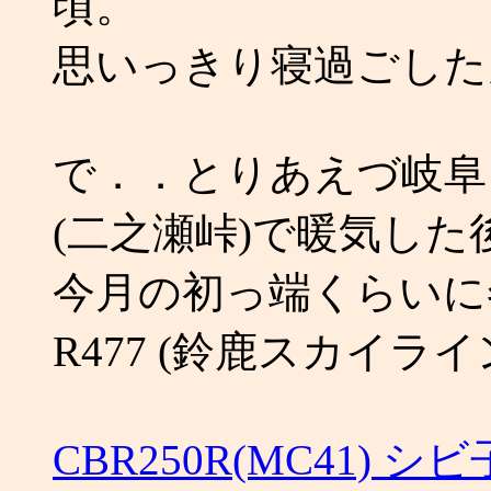
頃。
思いっきり寝過ごした
で．．とりあえづ岐阜・
(二之瀬峠)で暖気した後
今月の初っ端くらいに
R477 (鈴鹿スカイラ
CBR250R(MC41) 