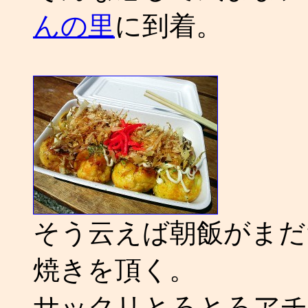
んの里
に到着。
そう云えば朝飯がまだ
焼きを頂く。
サックリとろとろアチ