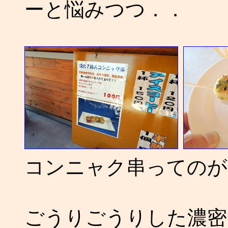
ーと悩みつつ．．
コンニャク串ってのが
ごうりごうりした濃密