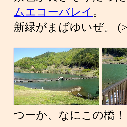
ムエコーバレイ
。
新緑がまばゆいぜ。 (>
つーか、なにこの橋！