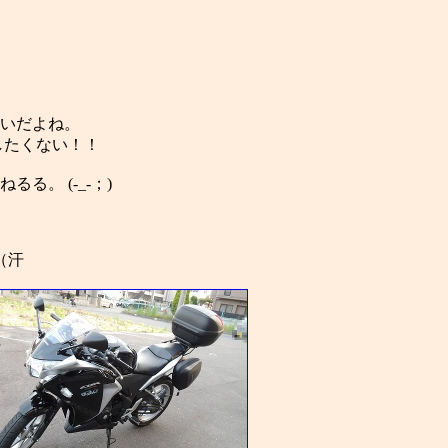
いだよね。
したくない！！
。 (-_-；)
（汗