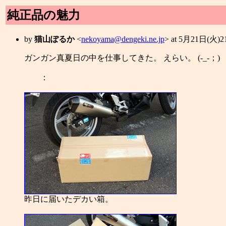
純正品の魅力
by
猫山ぽるか
<
nekoyama@dengeki.ne.jp
> at 5月21日(火)
ガンガン真夏日の中を仕事してきた。 えらい。 (-_-；)
：
昨日に届いたデカい箱。