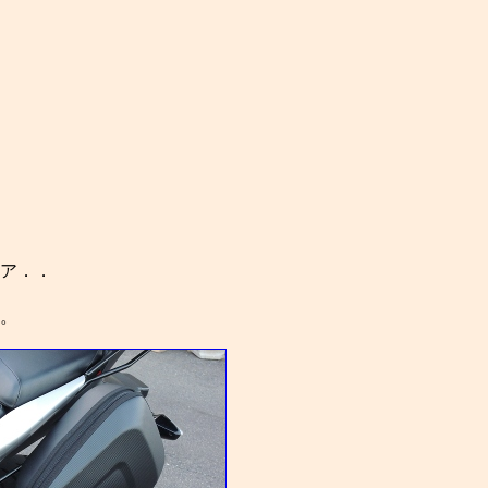
ア．．
。