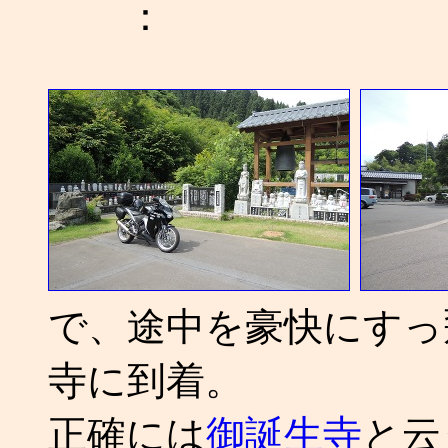
：
で、途中を豪快にすっ
寺に到着。
正確には
御誕生寺
と云