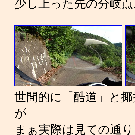
少し上った先の分岐点
世間的に「酷道」と揶
が
まぁ実際は見ての通り