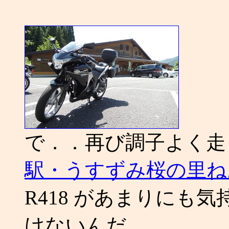
で．．再び調子よく走
駅・うすずみ桜の里ね
R418 があまりにも
けないんだ．．