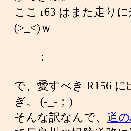
ここ r63 はまた走
(>_<)ｗ
：
で、愛すべき R156
ぎ。 (-_-；)
そんな訳なんで、
道の