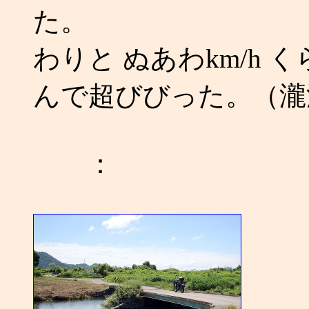
た。
わりと ぬあわkm/h
んで超びびった。（瀧
：