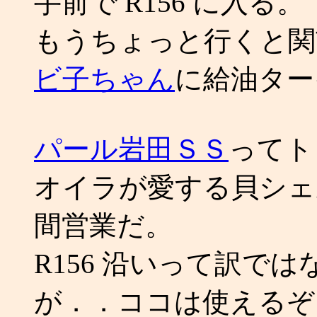
手前で R156 に入る。
もうちょっと行くと関
ビ子ちゃん
に給油ター
パール岩田ＳＳ
ってト
オイラが愛する貝シェル
間営業だ。
R156 沿いって訳で
が．．ココは使えるぞ！(