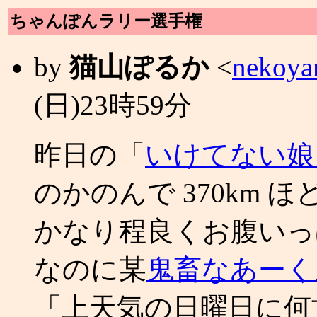
ちゃんぽんラリー選手権
by
猫山ぽるか
<
nekoya
(日)23時59分
昨日の「
いけてない娘
のかのんで 370km ほ
かなり程良くお腹いっ
なのに某
鬼畜なあーく
「上天気の日曜日に何