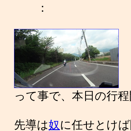
：
って事で、本日の行程
先導は
奴
に任せとけば