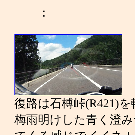
：
復路は石榑峠(R421
梅雨明けした青く澄み