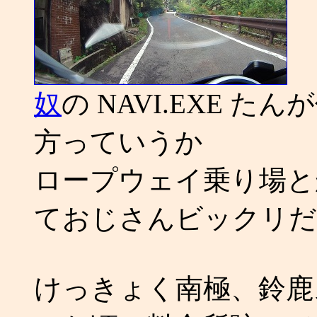
奴
の NAVI.EXE 
方っていうか
ロープウェイ乗り場と
ておじさんビックリだ
けっきょく南極、鈴鹿