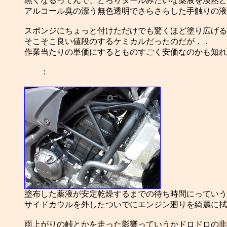
黒くなるってんで、どろりタールみたいな薬液を漠然と
アルコール臭の漂う無色透明でさらさらした手触りの液
スポンジにちょっと付けただけでも驚くほど塗り広げる
そこそこ良い値段のするケミカルだったのだが．．
作業当たりの単価にするとものすごく安価なのかも知れ
：
塗布した薬液が安定乾燥するまでの待ち時間にっていう
サイドカウルを外したついでにエンジン廻りを綺麗に拭
雨上がりの峠とかを走った影響っていうかドロドロの非