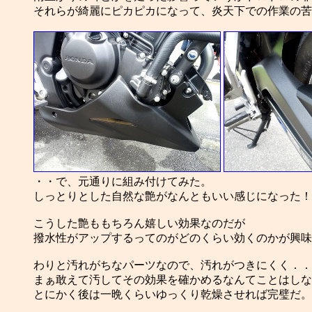
それらが綺麗にピカピカになって、炎天下での作業の苦
・・で、元通りに組み付けてみた。
しっとりとした自然な艶がなんともいい感じになった！！ 
こうした艶ももちろん嬉しい効果なのだが
撥水性がアップするってのがどのくらい効くのかが興味
わりと汚れがちなパーツなので、汚れがつきにくく．．
まぁ敢えて汚してその効果を確かめるなんてことはしな
とにかく後は一晩くらいゆっくり乾燥させれば完璧だ。