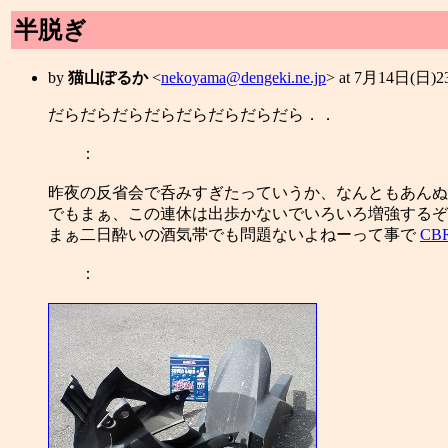
半脱ぎ
by
猫山ぽるか
<
nekoyama@dengeki.ne.jp
> at 7月14日(日)
だらだらだらだらだらだらだらだら．．
：
昨夜の反省会で呑みすぎたっていうか、なんともあんぬ
でもまぁ、この連休は出歩かないでいろいろ増強するぞ
まぁ二日酔いの酒気帯でも問題ないよねーって事で
CB
：