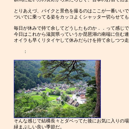
とりあえづ、バイクと景色を撮るのはここが一番いいで
ついでに乗ってる姿をカッコよくシャッター切らせても
毎日が休みで持て余してどうしたものか．．って感じで
今日はこれから滋賀県っていうか琵琶湖の南端に住む連
オイラも早くリタイヤして休みだらけを持て余しつつ走りま
：
そんな感じで結構長々とダベってた後にお気に入りの場
緑まぶしい良い季節だ。