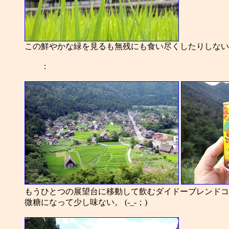
この鮮やかな緑を見るも無残にも食い尽くしたりしない
：
もうひとつの展望台に移動して飲むダイドーブレンドコ
微糖になって少し味ない。 (-_-；)