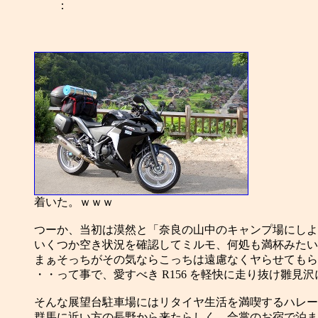
：
着いた。ｗｗｗ
つーか、当初は漠然と「奈良の山中のキャンプ場にしよ
いくつか空き状況を確認してミルモ、何処も満杯みたい
まぁそっちがその気ならこっちは遠慮なくヤらせてもら
・・って事で、愛すべき R156 を軽快に走り抜け雛見
そんな展望台駐車場にはリタイヤ生活を満喫するハレー
群馬に近い方の長野から来たらしく、合掌のお宿で泊ま