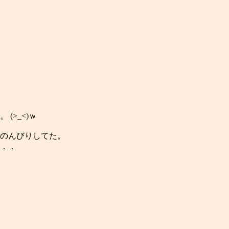
(>_<)ｗ
のんびりしてた。
．．