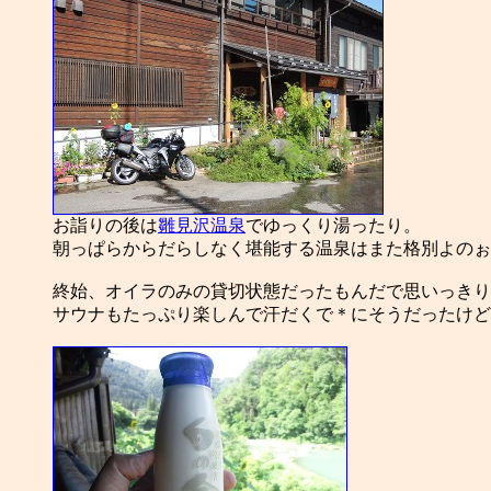
お詣りの後は
雛見沢温泉
でゆっくり湯ったり。
朝っぱらからだらしなく堪能する温泉はまた格別よのぉ。 
終始、オイラのみの貸切状態だったもんだで思いっきり
サウナもたっぷり楽しんで汗だくで＊にそうだったけど