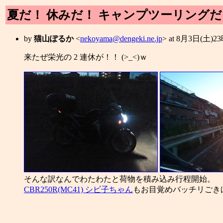
夏だ！ 休みだ！ キャンプツーリング
by
猫山ぽるか
<
nekoyama@dengeki.ne.jp
> at 8月3日(土)2
来たぜ栄光の 2 連休が！！ (>_<)ｗ
そんな訳なんでわたわたと荷物を積み込み行程開始。
CBR250R(MC41) シビ子ちゃん
もお目覚めバッチリごき