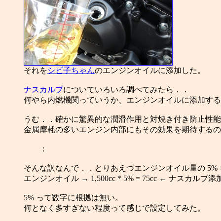
それを
シビ子ちゃん
のエンジンオイルに添加した。
ナスカルブ
についていろいろ調べてみたら．．
何やら内燃機関っていうか、エンジンオイルに添加する
うむ．．確かに驚異的な潤滑作用と対焼き付き防止性能
金属摩耗の多いエンジン内部にもその効果を期待するの
：
そんな訳なんで．．とりあえづエンジンオイル量の 5%
エンジンオイル → 1,500cc * 5% = 75cc ← ナスカルブ
5% って数字に根拠は無い。
何となく多すぎない程度って感じで設定してみた。