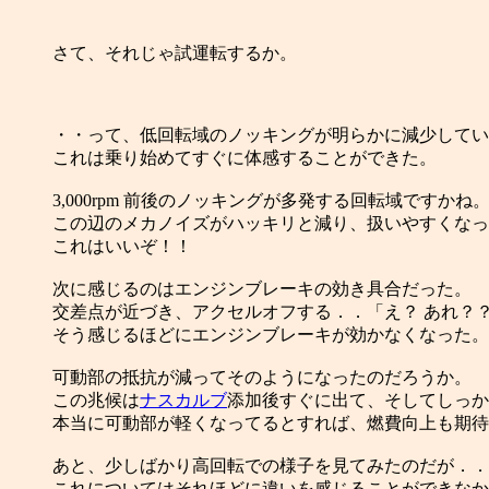
さて、それじゃ試運転するか。
・・って、低回転域のノッキングが明らかに減少してい
これは乗り始めてすぐに体感することができた。
3,000rpm 前後のノッキングが多発する回転域ですかね
この辺のメカノイズがハッキリと減り、扱いやすくなっ
これはいいぞ！！
次に感じるのはエンジンブレーキの効き具合だった。
交差点が近づき、アクセルオフする．．「え？ あれ？
そう感じるほどにエンジンブレーキが効かなくなった。
可動部の抵抗が減ってそのようになったのだろうか。
この兆候は
ナスカルブ
添加後すぐに出て、そしてしっ
本当に可動部が軽くなってるとすれば、燃費向上も期待
あと、少しばかり高回転での様子を見てみたのだが．．
これについてはそれほどに違いを感じることができなか