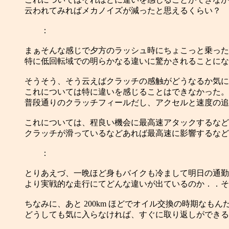
云われてみればメカノイズが減ったと思えるくらい？
：
まぁそんな感じで夕方のラッシュ時にちょこっと乗った
特に低回転域での明らかなる違いに驚かされることにな
そうそう、そう云えばクラッチの感触がどうなるか気に
これについては特に違いを感じることはできなかった。
普段通りのクラッチフィールだし、アクセルと速度の追
これについては、程良い機会に最高速アタックするなど
クラッチが滑っているなどあれば最高速に影響するなど
：
とりあえづ、一晩ほど身もバイクも冷まして明日の通勤
より実戦的な走行にてどんな違いが出ているのか．．その検
ちなみに、あと 200km ほどでオイル交換の時期なもん
どうしても気に入らなければ、すぐに取り返しができる