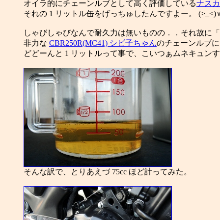
オイラ的にチェーンルブとして高く評価している
ナスカ
それの 1 リットル缶をげっちゅしたんですよー。 (>_<)
しゃびしゃびなんで耐久力は無いものの．．それ故に「
非力な
CBR250R(MC41) シビ子ちゃん
のチェーンルブに
どどーんと 1 リットルって事で、こいつぁムネキュン
そんな訳で、とりあえづ 75cc ほど計ってみた。