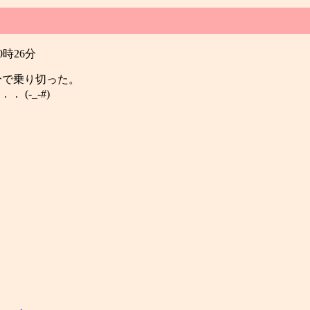
20時26分
分で乗り切った。
(-_-#)