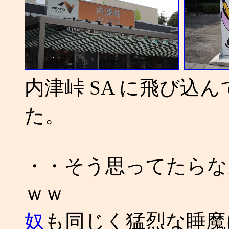
内津峠 SA に飛び込
た。
・・そう思ってたらな
ｗｗ
奴
も同じく猛烈な睡魔