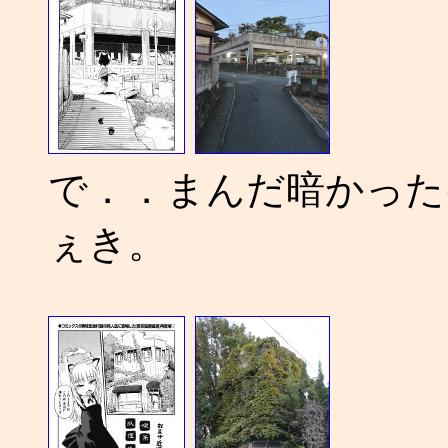
で．．まんだ暗かったけ
ぇき。