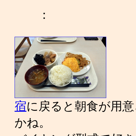
：
宿
に戻ると朝食が用意
かね。