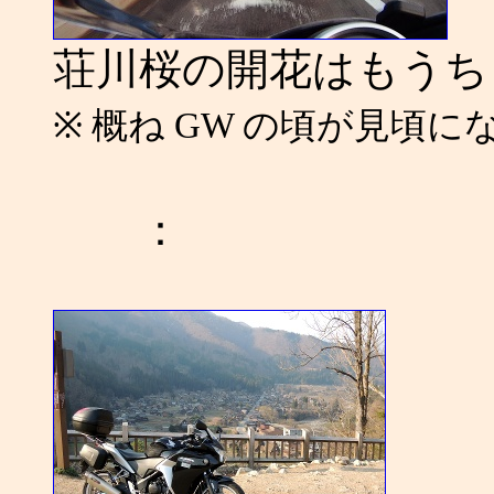
荘川桜の開花はもうち
※ 概ね GW の頃が見頃に
：