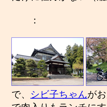
：
で、
シビ子ちゃん
がお