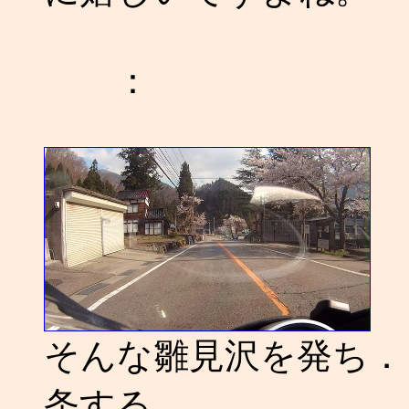
：
そんな雛見沢を発ち．．
条する。