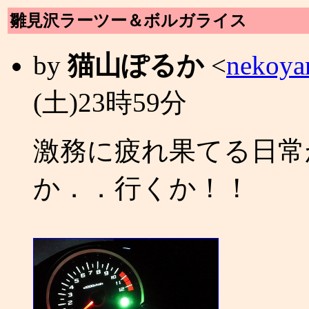
雛見沢ラーツー＆ボルガライス
by
猫山ぽるか
<
nekoya
(土)23時59分
激務に疲れ果てる日常
か．．行くか！！