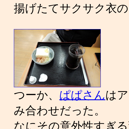
揚げたてサクサク衣の
つーか、
ぱぱさん
はア
み合わせだった。
なにその意外性すぎる