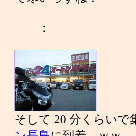
：
そして 20 分くらい
ン長島
に到着。ｗｗ