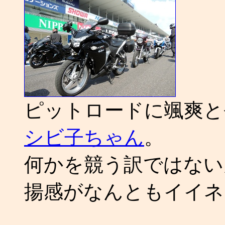
ピットロードに颯爽
シビ子ちゃん
。
何かを競う訳ではない
揚感がなんともイイネ