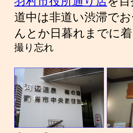
羽村市役所通り店
を目
道中は非道い渋滞でお
んとか日暮れまでに
撮り忘れ