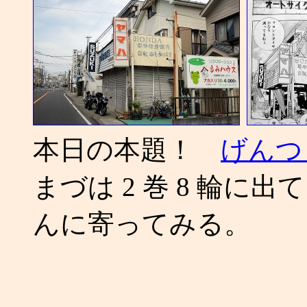
本日の本題！
げんつ
まづは 2 巻 8 輪に出
んに寄ってみる。