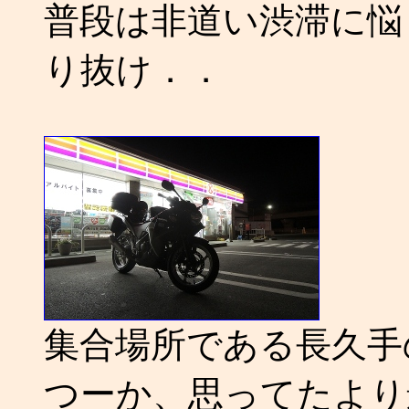
普段は非道い渋滞に悩
り抜け．．
集合場所である長久手
つーか、思ってたより遥か