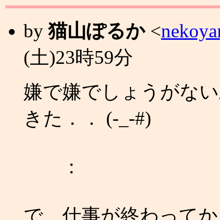
by
猫山ぽるか
<
nekoya
(土)23時59分
嫌で嫌でしょうがない
きた．． (-_-#)
：
で、仕事が終わってか