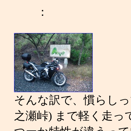
：
そんな訳で、慣らしって
之瀬峠) まで軽く走っ