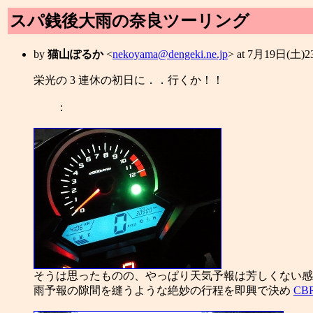
スパ銭後大雨の奈良ツーリング
by
猫山ぽるか
<
nekoyama@dengeki.ne.jp
> at 7月19日(土)
栄光の 3 連休の初日に．．行くか！！
：
そうは思ったものの、やっぱり天気予報は芳しくない感
雨予報の隙間を縫うような絶妙の行程を即興で決め
CB