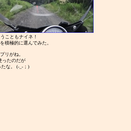
迷うこともナイネ！
を積極的に選んでみた。
プリがね。
を使ったのだが
。 (-_-；)