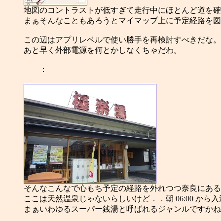
地図のコントラストが低すぎて走行中にほとんど道を確
まぁそんなこともあろうとマイマップ上に予定経路を図
この辺はアプリレベルで使い勝手を再検討すべきだな。
あと早く外部電源を何とかしなくちゃだわ。
：
そんなこんなで心もち予定の経路を外れつつ奈良にある
ここは天然温泉じゃないらしいけど．．朝 06:00 か
まぁいわゆるスーパー銭湯と呼ばれるジャンルですかね