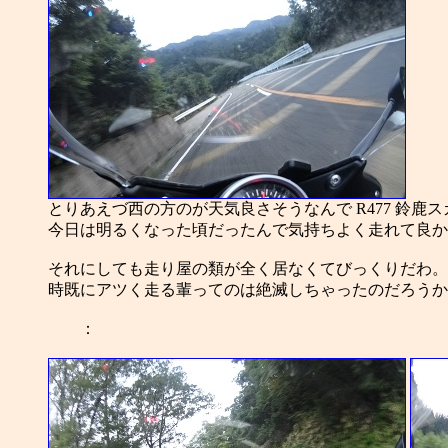
とりあえづ西の方のが天気良さそうなんで R477 鈴鹿
今日は明るくなった頃だったんで気持ちよく走れて良か
それにしても走り屋の類が全く居なくてびっくりだわ。
時既にアツく走る輩ってのは絶滅しちゃったのだろうか
：