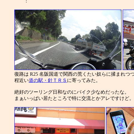
：
復路は R25 名阪国道で関西の荒くたい奴らに揉まれつ
程近い
道の駅・針ＴＲＳ
に寄ってみた。
絶好のツーリング日和なのにバイク少なめだったな。
まぁいっぱい居たところで特に交流とかアレですけど。