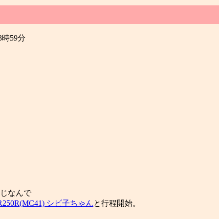
23時59分
じなんで
R250R(MC41) シビ子ちゃん
と行程開始。