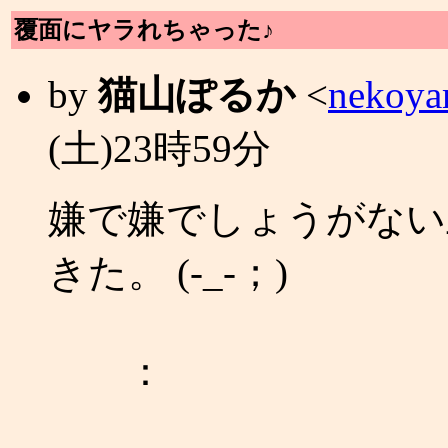
覆面にヤラれちゃった♪
by
猫山ぽるか
<
nekoya
(土)23時59分
嫌で嫌でしょうがない
きた。 (-_-；)
：