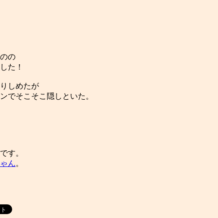
のの
した！
りしめたが
ンでそこそこ隠しといた。
です。
ゃん
。