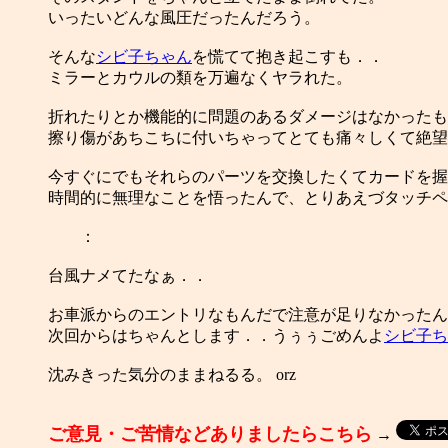
いったいどんな風圧だったんだろう。
そんな
シビ子ちゃん
を慌てて抱き起こすも．．
ミラーとカウルの類を万遍なくヤラれた。
折れたりとか機能的に問題のあるダメージはなかったも
擦り傷があちこちに付いちゃってとても痛々しくて絶望
今すぐにでもそれらのパーツを交換したくてカードを握
時間的に無理なことを悟ったんで、とりあえづタッチペ
：
台風ナメてたなぁ．．
お車派からのエントリなもんだで注意が足りなかったん
次回からはちゃんとします．．うぅぅごめんよ
シビ子ち
沈みきった気分のままねるる。 orz
ご意見・ご苦情などありましたらこちら
→