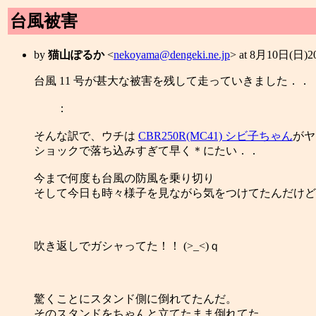
台風被害
by
猫山ぽるか
<
nekoyama@dengeki.ne.jp
> at 8月10日(日)
台風 11 号が甚大な被害を残して走っていきました．．
：
そんな訳で、ウチは
CBR250R(MC41) シビ子ちゃん
がヤ
ショックで落ち込みすぎて早く＊にたい．．
今まで何度も台風の防風を乗り切り
そして今日も時々様子を見ながら気をつけてたんだけど
吹き返しでガシャってた！！ (>_<)ｑ
驚くことにスタンド側に倒れてたんだ。
そのスタンドをちゃんと立てたまま倒れてた。