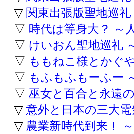
▽
関東出張版聖地巡礼
▽
時代は等身大？ ～
▽
けいおん聖地巡礼 
▽
ももねこ様とかぐや
▽
もふもふもーふー 
▽
巫女と百合と永遠の
▽
意外と日本の三大電
▽
農業新時代到来！ 