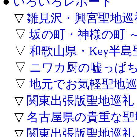
●
いろいろレポート
▽
雛見沢・興宮聖地巡
▽
坂の町・神様の町 
▽
和歌山県・Key半
▽
ニワカ厨の嘘っぱち
▽
地元でお気軽聖地巡
▽
関東出張版聖地巡礼
▽
名古屋県の貴重な聖
▽
関東出張版聖地巡礼