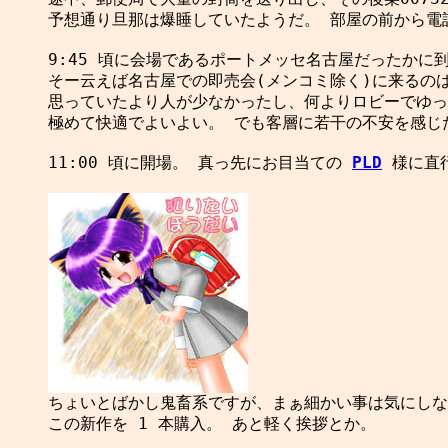
予想通り旦那は爆睡していたようだ。 部屋の前から電話
9:45 頃に会場であるポートメッセ名古屋だったかに到
そー云えば名古屋での即売会(メンコミ除く)に来るのは
思っていたより人が少なかったし、何よりロビーでゆっ
極めて快適でよいよい。 でも客層に若干の不安を感じた
11:00 頃に開場。 真っ先にお目当ての 
PL
D
 様に直
この新作を 1 本購入。 あと軽く挨拶とか。
