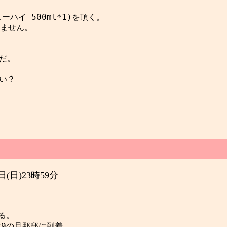
ハイ 500ml*1)を頂く。

ません。

だ。

い？

30日(日)23時59分
。

9の旦那邸に到着。
