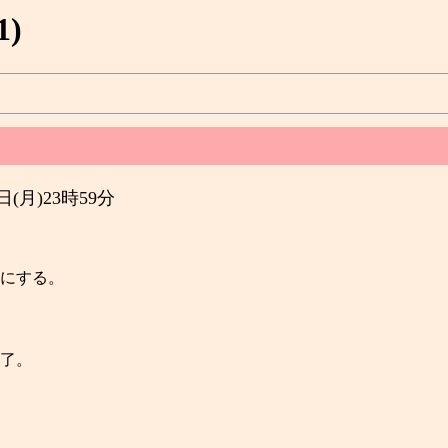
)
31日(月)23時59分
にする。

了。
