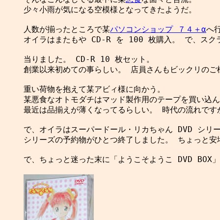
少々小雨が気になる空模様となってきたようだ。

人数が揃ったところで某
パソコンショップ ７４＋α
へ行
オイラはまたもや CD-R を 100 枚購入。 で、スク
当りました。 CD-R 10 枚セット。

創業以来初めての事らしい。 店員さんもビックリのご様
重い荷物を抱えて某アビィ様に向かう。

某悪食なオトモダチはマッド製作用のテープを買い込ん
最近は品揃えが薄くなってるらしい。 時代の流れですか
で、オイラはスーパードール・リカちゃん DVD シリー
シリーズの予約物がひとつ終了しました。 ちょっと安堵感
で、ちょっと迷った末に「ようこそようこ DVD BOX」