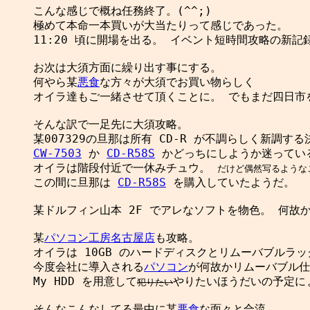
こんな感じで概ね任務終了。(^^;)

極めて本命一本買いが大当たりって感じであった。

11:20 頃に開場を出る。 イベント短時間攻略の新記
お次は大須方面に繰り出す事にする。

何やら某
悪食
な方々が大須でお買い物らしく

オイラ達もご一緒させて頂くことに。 でもまだ四日市
そんな訳で一足先に大須攻略。

CW-7503
 か 
CD-R58S
 かどっちにしようか迷っている
オイラは階段付近で一休みチュウ。 
だけど偶然写るような
この間に旦那は 
CD-R58S
 を購入していたようだ。

某ドルフィン山本 2F でアレなソフトを物色。 何故か
某
パソコン工房
名古屋店
も攻略。

オイラは 10GB のハードディスクとリムーバブルラッ
今度会社に導入される
パソコン
が何故かリムーバブル仕
My HDD を用意して
やりたいほうだいの予定にょ
犯りたい
そんなこんなしてる最中に某
悪食
な面々と合流。
