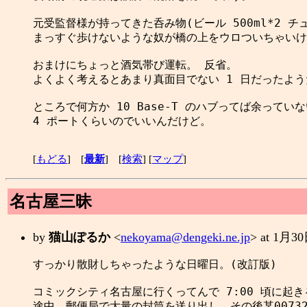
元受監督様が持ってきた呑み物(ビール 500ml*2 チュー
まっすぐ歩けないような奴が橋の上をウロついちゃいけ
おまけにちょっと酒気帯び運転。 反省。

よくよく考えるとあまり真面目でない 1 日だったよう
ところで何方か 10 Base-T のハブってば余っていな
4 ポートくらいのでいいんだけど。

[
もどる
] [
最新
] [
検索
] [
マップ
]
名古屋三昧
by
猫山ぽるか
<
nekoyama@dengeki.ne.jp
> at 1月
すっかり散財しちゃったような日曜日。(改訂版)

コミックシティ名古屋に行くってんで 7:00 頃に起きる
途中、郵便局で大量の封筒を送り出し、その後某00732