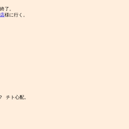
終了。

店
様に行く。

 チト心配。
