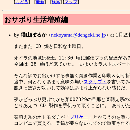
[
もどる
] [
最新
] [
検索
] [
マップ
]
おサボり生活増殖編
by
猫山ぽるか
<
nekoyama@dengeki.ne.jp
> at 1月
またまた CD 焼き日和な土曜日。

オイラの地域は概ね 11:30 頃に郵便ブツの配達があ
今回は 28 通ほど来ていた。 いよいよラストスパート
そんな訳でお出かけする事無く焼き作業と印刷＆切り折
途中、何となくあまり意味の無い
スクリプト
を書いてみ
飽きっぽさが災いして効率はあまり上がらない感じだ。

夜がどっぷり更けてから某007329の旦那と某萌え系の
とりあえづ CD 製作を手伝って頂くことに。 ありがた
某萌え系のオトモダチが「
プリケー
」とか云うのを買っ
コンビニで買える、登録が要らないってので重宝される