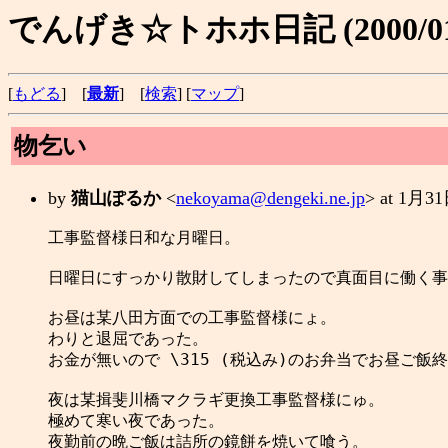
でんげき☆トホホ日記 (2000/01
[
もどる
] [
最新
] [
検索
] [
マップ
]
物乞い
by
猫山ぽるか
<
nekoyama@dengeki.ne.jp
> at 1月
工事監督様日和な月曜日。

日曜日にすっかり散財してしまったので真面目に働く事
お昼は某八田方面での工事監督様にょ。

わりと退屈であった。

お金が無いので \315 (税込み)のお弁当でお昼ご飯終
夜は某揖斐川橋マクラギ更換工事監督様にゅ。

極めて寒い夜であった。

夜勤前の晩ご飯は詰所の鏡餅を焼いて喰う。
