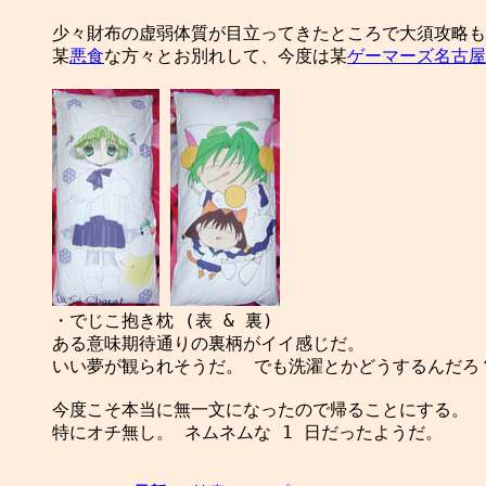
少々財布の虚弱体質が目立ってきたところで大須攻略も
某
悪食
な方々とお別れして、今度は某
ゲーマーズ
名古屋
・でじこ抱き枕 (表 & 裏)

ある意味期待通りの裏柄がイイ感じだ。

いい夢が観られそうだ。 でも洗濯とかどうするんだろ？
今度こそ本当に無一文になったので帰ることにする。

特にオチ無し。 ネムネムな 1 日だったようだ。
