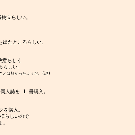
録樹立らしい。

を出たところらしい。

らしい。

ことは無かったようだ。(謎)
同人誌を 1 冊購入。

クを購入。

様らしいので

。
