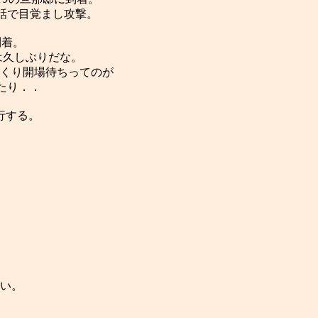
で目覚まし攻撃。

着。

久しぶりだな。

くり開場待ちってのが

り．．

行する。
