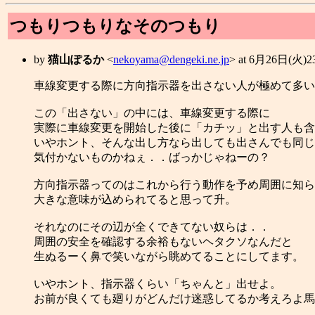
つもりつもりなそのつもり
by
猫山ぽるか
<
nekoyama@dengeki.ne.jp
> at 6月26日(火)
車線変更する際に方向指示器を出さない人が極めて多い
この「出さない」の中には、車線変更する際に
実際に車線変更を開始した後に「カチッ」と出す人も含
いやホント、そんな出し方なら出しても出さんでも同じ
気付かないものかねぇ．．ばっかじゃねーの？
方向指示器ってのはこれから行う動作を予め周囲に知ら
大きな意味が込められてると思って升。
それなのにその辺が全くできてない奴らは．．
周囲の安全を確認する余裕もないヘタクソなんだと
生ぬるーく鼻で笑いながら眺めてることにしてます。
いやホント、指示器くらい「ちゃんと」出せよ。
お前が良くても廻りがどんだけ迷惑してるか考えろよ馬