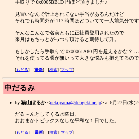
手取りで 0x0005BB1D 円ほど頂きました♪
見習いなんで計上されてない手当があるんだけど
それでも時間外が 117 時間ほどついてて一人前気分で
そんなこんなで名実ともに正社員登用されたので
来月はもちっとがっつり頂けると期待して升。
もしかしたら手取りで 0x00061A80 円を超えるかな？ 
それを使ってる暇が無いって大きな悩みも抱えてるので
[
もどる
] [
最新
] [
検索
] [
マップ
]
中だるみ
by
猫山ぽるか
<
nekoyama@dengeki.ne.jp
> at 6月27日(水)
だる～んとしてくる水曜日。
おおまかトピックスなしな平和な１日でした。
[
もどる
] [
最新
] [
検索
] [
マップ
]