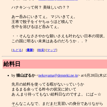
ハナキンって何？ 美味しいの？？
あー呑みにいきてぇ。 マジいきてぇ。
王将で餃子をイヤちゅうほど積んで
生中を浴びるほど呑みてぇ。
・・そんなささやかな願いさえも叶わない日本の現状。
この国に明るい未来はあるのだろうか．．？
[
もどる
] [
最新
] [
検索
] [
マップ
]
給料日
by
猫山ぽるか
<
nekoyama@dengeki.ne.jp
> at 6月28日(木)
先月の給料を使ってる暇がないっていうか
まるまる余ってる昨今の状況に於いて
あ んまり待ってもない給料日なのですよ。 にぱ～☆
そんなこんなで、まだまだ見習いの身分でありながら