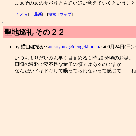
まぁその辺のサボり方も追い追い覚えていくということ
[
もどる
] [
最新
] [
検索
] [
マップ
]
聖地巡礼 その２２
by
猫山ぽるか
<
nekoyama@dengeki.ne.jp
> at 6月24日(日)
いつもよりだいぶん早く目覚める 1 時 20 分頃のお話。
日頃の激務で寝不足な恭子の頃ではあるのですが
なんだかドキドキして眠ってられないって感じで．．ね