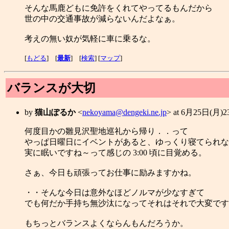
そんな馬鹿どもに免許をくれてやってるもんだから
世の中の交通事故が減らないんだよなぁ。
考えの無い奴が気軽に車に乗るな。
[
もどる
] [
最新
] [
検索
] [
マップ
]
バランスが大切
by
猫山ぽるか
<
nekoyama@dengeki.ne.jp
> at 6月25日(月)
何度目かの雛見沢聖地巡礼から帰り．．って
やっぱ日曜日にイベントがあると、ゆっくり寝てられな
実に眠いですね～って感じの 3:00 頃に目覚める。
さぁ、今日も頑張ってお仕事に励みますかね。
・・そんな今日は意外なほどノルマが少なすぎて
でも何だか手持ち無沙汰になってそれはそれで大変です
もちっとバランスよくならんもんだろうか。