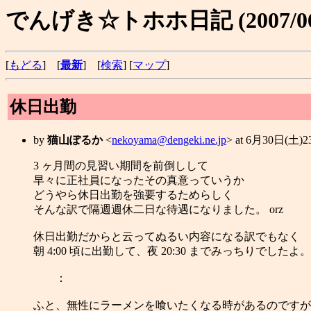
でんげき☆トホホ日記 (2007/06
[
もどる
] [
最新
] [
検索
] [
マップ
]
休日出勤
by
猫山ぽるか
<
nekoyama@dengeki.ne.jp
> at 6月30日(土)
3 ヶ月間の見習い期間を前倒しして
早々に正社員になったその真意っていうか
どうやら休日出勤を強要するためらしく
そんな訳で隔週週休二日な待遇になりました。 orz
休日出勤だからと云ってぬるい内容になる訳でもなく
朝 4:00 頃に出勤して、夜 20:30 までみっちりでしたよ。
：
ふと、無性にラーメンを喰いたくなる時があるのですが