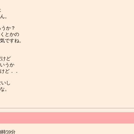
は
ん。
ろうか？
くとかの
気ですね。
だけど
いうか
けど．．
ないし
な。
23時59分