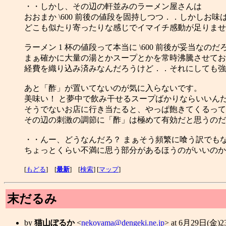
・・しかし、その辺の軒並みのラーメン屋さんは
おおまか \600 前後の値段を固持しつつ．．しかしお味
どこも似たり寄ったりな感じでイマイチ感動が足りませ
ラーメン 1 杯の値段って本当に \600 前後が妥当なのだ
まぁ確かに大量の湯とかスープとかを常時沸騰させてお
経費を織り込み済みなんだろうけど．．それにしても強
あと「酢」が置いてないのが気に入らないです。
美味い！ と夢中で飲み干せるスープばかりならいいん
そうでないお店に行き当たると、やっぱ飽きてくるって
その辺の刺激の調節に「酢」は極めて有効だと思うのだ
・・んー、どうなんだろ？ まぁそう頻繁に喰う訳でも
ちょっとくらい不満に思う部分があるほうのがいいのか
[
もどる
] [
最新
] [
検索
] [
マップ
]
末だるみ
by
猫山ぽるか
<
nekoyama@dengeki.ne.jp
> at 6月29日(金)