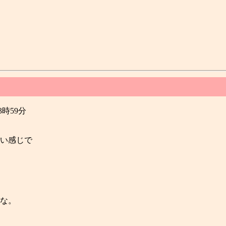
23時59分
い感じで
な。